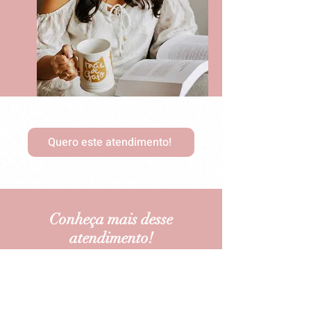
Quero este atendimento!
Conheça mais desse
atendimento!
Rua Maestro João Seppe, 924 - São Carlos/SP
Edifício Medical Center 14º Andar
CEP: 13561-180