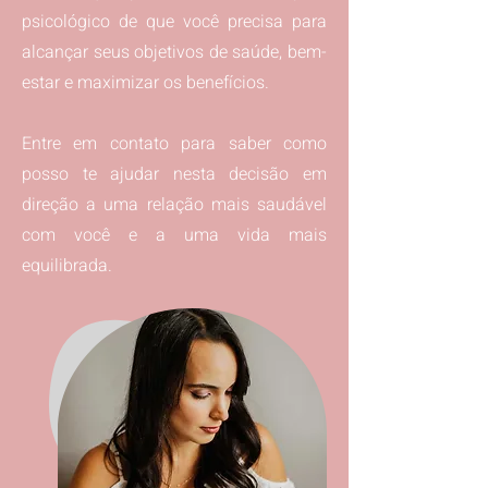
psicológico de que você precisa para
alcançar seus objetivos de saúde, bem-
estar e maximizar os benefícios.
Entre em contato para saber como
posso te ajudar nesta decisão em
direção a uma relação mais saudável
com você e a uma vida mais
equilibrada.