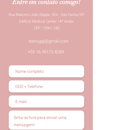
Entre em contato comigo!
Rua Maestro João Seppe, 924 - São Carlos/SP
Edifício Medical Center 14º Andar
CEP: 13561-180
tterruggi@gmail.com
+55 16 99173 8289