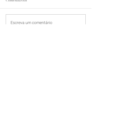
Comentários
Escreva um comentário
Fique por dentro!
Receba todas as novidades de
forma antecipada.
Enviar