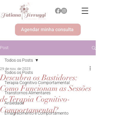
Agendar minha consulta
Post
Todos os Posts
29 de nov. de 2023
Todos os Posts
Descubra os Bastidores:
Terapia Cognitivo Comportamental
Como Funcionam as Sessões
Transtornos Alimentares
de Terapia Cognitivo-
Ansiedade
Comportamental?
Emagrecimento e Comportamento